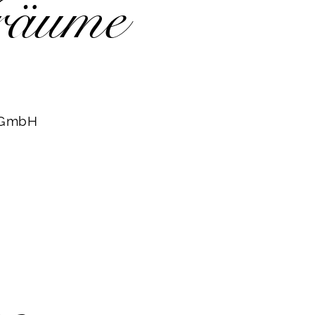
räume
g GmbH