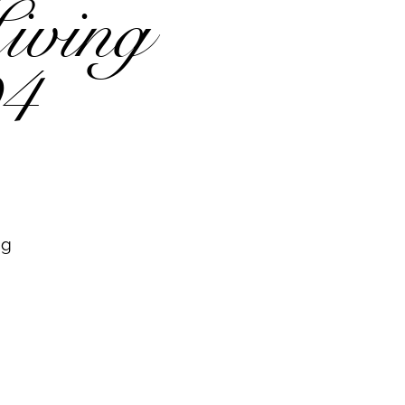
iving
4
ng