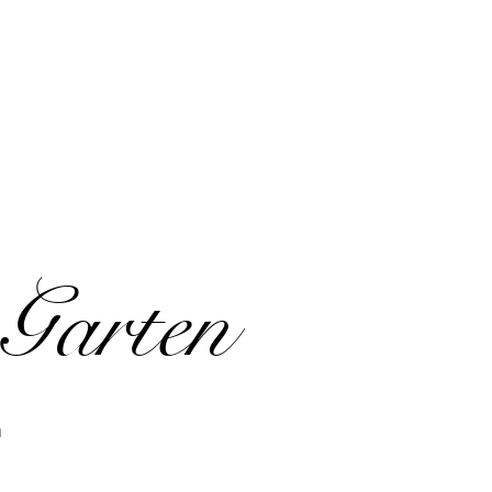
Garten
n